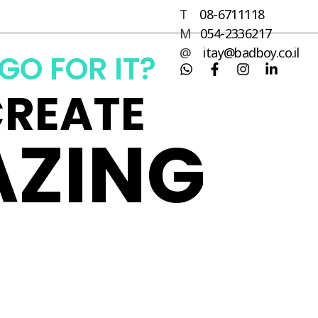
T
08-6711118
M
054-2336217
@
itay@badboy.co.il
GO FOR IT?
CREATE
ZING