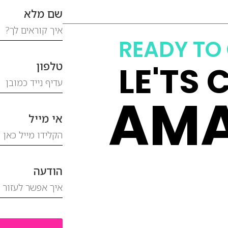
שם מלא
READY TO 
LE'TS 
טלפון
AMA
אי מייל
הודעה